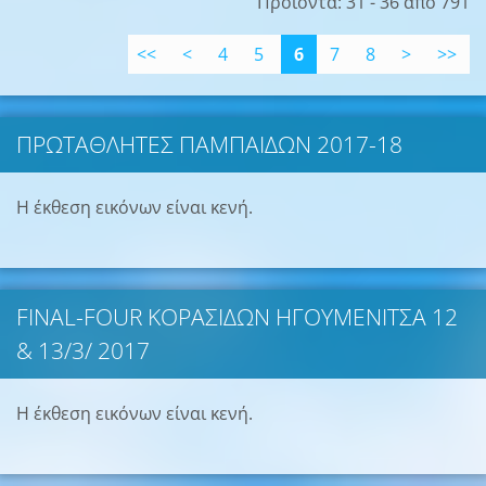
Προϊόντα: 31 - 36 από 791
<<
<
4
5
6
7
8
>
>>
ΠΡΩΤΑΘΛΗΤΕΣ ΠΑΜΠΑΙΔΩΝ 2017-18
Η έκθεση εικόνων είναι κενή.
FINAL-FOUR ΚΟΡΑΣΙΔΩΝ ΗΓΟΥΜΕΝΙΤΣΑ 12
& 13/3/ 2017
Η έκθεση εικόνων είναι κενή.