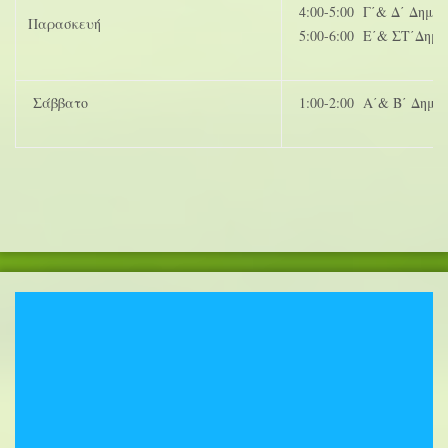
4:00-5:00 Γ΄& Δ΄ Δημοτ
Παρασκευή
5:00-6:00 Ε΄& ΣΤ΄Δημο
Σάββατο
1:00-2:00 Α΄& Β΄ Δημοτ