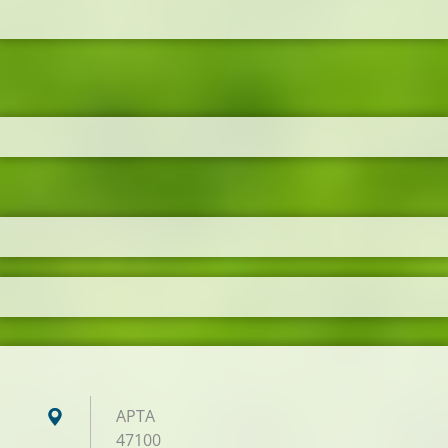
ΑΡΤΑ
47100