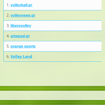
1.
volleyball.gr
2.
volleynews.gr
3.
liberovolley
4.
artagoal.gr
5.
orange sports
6.
Volley Land