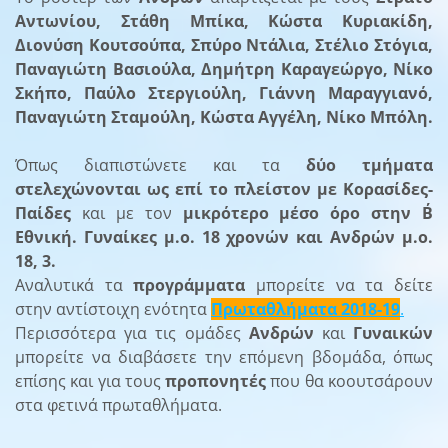
Αντωνίου, Στάθη Μπίκα, Κώστα Κυριακίδη,
Διονύση Κουτσούπα, Σπύρο Ντάλια, Στέλιο Στόγια,
Παναγιώτη Βασιούλα, Δημήτρη Καραγεώργο, Νίκο
Σκήπο, Παύλο Στεργιούλη, Γιάννη Μαραγγιανό,
Παναγιώτη Σταμούλη, Κώστα Αγγέλη, Νίκο Μπόλη.
Όπως διαπιστώνετε και τα
δύο τμήματα
στελεχώνονται ως επί το πλείστον με Κορασίδες-
Παίδες
και με τον
μικρότερο μέσο όρο στην Β΄
Εθνική. Γυναίκες μ.ο. 18 χρονών και Ανδρών μ.ο.
18, 3.
Αναλυτικά τα
προγράμματα
μπορείτε να τα δείτε
στην αντίστοιχη ενότητα
Πρωταθλήματα 2018-19
.
Περισσότερα για τις ομάδες
Ανδρών
και
Γυναικών
μπορείτε να διαβάσετε την επόμενη βδομάδα, όπως
επίσης και για τους
προπονητές
που θα κοουτσάρουν
στα φετινά πρωταθλήματα.