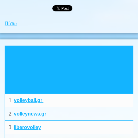
Πίσω
1.
volleyball.gr
2.
volleynews.gr
3.
liberovolley