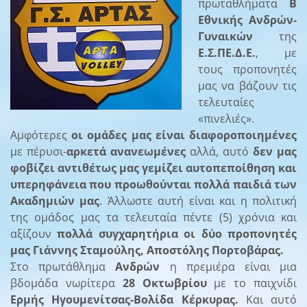
πρωταθλήματα
Β΄
Εθνικής Ανδρών-
Γυναικών
της
Ε.Σ.ΠΕ.Δ.Ε.
, με
τους προπονητές
μας να βάζουν τις
τελευταίες
«πινελιές».
Αμφότερες
οι ομάδες μας είναι διαφοροποιημένες
με πέρυσι-
αρκετά ανανεωμένες
αλλά, αυτό
δεν μας
φοβίζει αντιθέτως μας γεμίζει αυτοπεποίθηση και
υπερηφάνεια που προωθούνται πολλά παιδιά των
Ακαδημιών μας
. Άλλωστε αυτή είναι και η πολιτική
της ομάδος μας τα τελευταία πέντε (5) χρόνια και
αξίζουν
πολλά συγχαρητήρια οι δύο προπονητές
μας Γιάννης Σταμούλης, Αποστόλης Πορτοβάρας.
Στο πρωτάθλημα
Ανδρών
η πρεμιέρα είναι μια
βδομάδα νωρίτερα
28 Οκτωβρίου
με το παιχνίδι
Ερμής Ηγουμενίτσας-Βολίδα Κέρκυρας.
Και αυτό