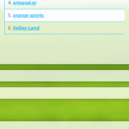
4.
artagoal.gr
5.
orange sports
6.
Volley Land