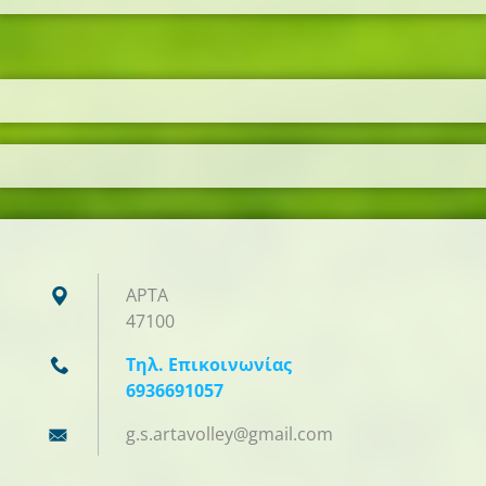
ΑΡΤΑ
47100
Τηλ. Επικοινωνίας
6936691057
g.s.arta
volley@g
mail.com