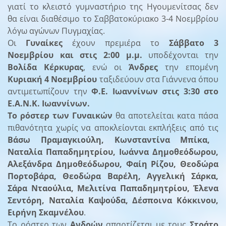
γιατί το κλειστό γυμναστήριο της Ηγουμενίτσας δεν
θα είναι διαθέσιμο το Σαββατοκύριακο 3-4 Νοεμβρίου
λόγω αγώνων Πυγμαχίας.
Οι
Γυναίκες
έχουν πρεμιέρα το
Σάββατο 3
Νοεμβρίου και στις 2:00 μ.μ.
υποδέχονται την
Βολίδα Κέρκυρας
, ενώ οι
Άνδρες
την επομένη
Κυριακή 4 Νοεμβρίου
ταξιδεύουν στα Γιάννενα όπου
αντιμετωπίζουν την
Φ.Ε. Ιωαννίνων στις 3:30 στο
Ε.Α.Ν.Κ. Ιωαννίνων.
Το ρόστερ των Γυναικών
θα αποτελείται κατα πάσα
πιθανότητα χωρίς να αποκλείονται εκπλήξεις από τις
Βάσω Πραμαγκιούλη, Κωνσταντίνα Μπίκα,
Ναταλία Παπαδημητρίου, Ιωάννα Δημοθεόδωρου,
Αλεξάνδρα Δημοθεόδωρου, Φαίη Ρίζου, Θεοδώρα
Πορτοβάρα, Θεοδώρα Βαρέλη, Αγγελική Σάρκα,
Σάρα Νταούλια, Μελιτίνα Παπαδημητρίου, Έλενα
Σεντόρη, Ναταλία Καψούδα, Δέσποινα Κόκκινου,
Ειρήνη Σκαμνέλου
.
Το ρόστερ των
Ανδρών
απαρτίζεται με τους
Στράτο