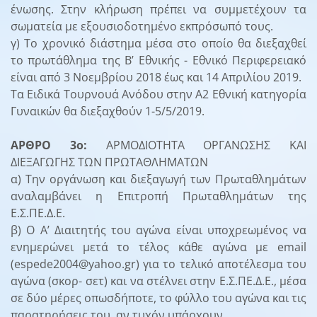
ένωσης. Στην κλήρωση πρέπει να συμμετέχουν τα
σωματεία με εξουσιοδοτημένο εκπρόσωπό τους.
γ) Το χρονικό διάστημα μέσα στο οποίο θα διεξαχθεί
το πρωτάθλημα της Β’ Εθνικής - Εθνικό Περιφερειακό
είναι από 3 Νοεμβρίου 2018 έως και 14 Απριλίου 2019.
Τα Ειδικά Τουρνουά Ανόδου στην Α2 Εθνική κατηγορία
Γυναικών θα διεξαχθούν 1-5/5/2019.
ΑΡΘΡΟ 3ο:
ΑΡΜΟΔΙΟΤΗΤΑ ΟΡΓΑΝΩΣΗΣ ΚΑΙ
ΔΙΕΞΑΓΩΓΗΣ ΤΩΝ ΠΡΩΤΑΘΛΗΜΑΤΩΝ
α) Την οργάνωση και διεξαγωγή των Πρωταθλημάτων
αναλαμβάνει η Επιτροπή Πρωταθλημάτων της
Ε.Σ.ΠΕ.Δ.Ε.
β) Ο Α’ Διαιτητής του αγώνα είναι υποχρεωμένος να
ενημερώνει μετά το τέλος κάθε αγώνα με email
(espede2004@yahoo.gr) για το τελικό αποτέλεσμα του
αγώνα (σκορ- σετ) και να στέλνει στην Ε.Σ.ΠΕ.Δ.Ε., μέσα
σε δύο μέρες οπωσδήποτε, το φύλλο του αγώνα και τις
παρατηρήσεις του, αν τυχόν υπάρχουν.