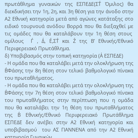
πρωτάθλημα γυναικών της ΕΣΠΕΔΕ(ΣΤ΄ Όμιλος) θα
διεκδικήσει την 1η, 2η, και 3η θέση για την άνοδο στην
Α2 Εθνική κατηγορία μετά από αγώνες κατάταξης στο
ειδικό τουρνουά ανόδου Βορρά που θα διεξαχθεί με
τις ομάδες που θα καταλάβουν την 1η θέση στους
ομίλους Γ΄ , Δ΄, Ε΄,ΣΤ΄ και Ζ΄ της Β’ Εθνικής/Εθνικό
Περιφερειακό Πρωτάθλημα.
δ) Υποβιβασμός στην τοπική κατηγορία (Α΄ ΕΣΠΕΔΕ)
- Η ομάδα που θα καταλάβει μετά την ολοκλήρωση της
Β΄Φάσης την 8η θέση στον τελικό βαθμολογικό πίνακα
του πρωταθλήματος.
- Η ομάδα που θα καταλάβει μετά την ολοκλήρωση της
Β΄Φάσης την 7η θέση στον τελικό βαθμολογικό πίνακα
του πρωταθλήματος στην περίπτωση που η ομάδα
που θα καταλάβει την 1η θέση του πρωταθλήματος
της Β΄ Εθνικής/Εθνικό Περιφερειακό Πρωτάθλημα
ΕΣΠΕΔΕ δεν ανέβει στην Α2 Εθνική κατηγορία και
υποβιβασμού του ΑΣ ΓΙΑΝΝΕΝΑ από την Α2 Εθνική
κατηγορία Γυναικών