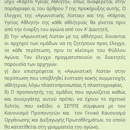
ισχύ «Κάρτα Υγείας Αθλητή», όπως αναφέρεται στην
παράγραφο α, του άρθρου 7 της προκήρυξης αυτής. Ο
έλεγχος της «Αγωνιστικής Λίστας» και της «Κάρτας
Υγείας Αθλητή» της κάθε αθλήτριας θα γίνεται πριν
από την έναρξη του αγώνα από τον Α’ Διαιτητή.
β) Την «Αγωνιστική Λίστα» με τις αθλήτριες δύνανται
οι αρχηγοί των ομάδων να τη ζητήσουν προς έλεγχο,
σε κάθε περίπτωση, πριν το κλείσιμο του Φύλλου
Αγώνα. Τον έλεγχο πραγματοποιούν οι διαιτητές
παρουσία των αρχηγών.
γ) Δεν επιστρέφεται η «Αγωνιστική Λίστα» στην
περίπτωση που υποβληθεί ένσταση κακής συμμετοχής
αθλήτριας λόγω πλαστοπροσωπίας ή πλαστογραφίας.
δ) Ο προπονητής της ομάδος που αγωνίζεται καθώς
και συνεργάτης αυτού πρέπει να έχουν το σχετικό
δελτίο, που εκδίδει ο ΣΕΠΠΕ σύμφωνα με τον
Κανονισμό Προπονητών και τον Γενικό Κανονισμό
Οργάνωσης και Διεξαγωγής Πρωταθλημάτων, το οποίο
θα κατατίθεται στη γραμματεία του αγώνα.