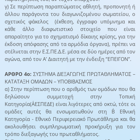
γ) Σε περίπτωση παραπτώματος αθλητή, προπονητή ή
άλλου παράγοντα του διαγωνιζομένου σωματείου, ο
σχετικός φάκελος (έκθεση, έγγραφο υπόμνημα και
κάθε άλλο διαφωτιστικό στοιχείο που είναι
απαραίτητο για το σχηματισμό δίκαιης κρίσης, για την
έκδοση απόφασης από τα αρμόδια όργανα), πρέπει να
στέλνεται στην Ε.Σ.ΠΕ.Δ.Ε. μέσα σε δύο ημέρες από τον
αγώνα, από τον Α’ Διαιτητή με την ένδειξη “ΕΠΕΙΓΟΝ”.
ΑΡΘΡΟ 4ο:
ΣΥΣΤΗΜΑ ΔΙΕΞΑΓΩΓΗΣ ΠΡΩΤΑΘΛΗΜΑΤΟΣ –
ΚΑΤΑΤΑΞΗ ΟΜΑΔΩΝ – ΥΠΟΒΙΒΑΣΜΟΣ
α) Στην περίπτωση που ο αριθμός των ομάδων που θα
δηλώσουν συμμετοχή στην Τοπική
Κατηγορία(Α΄ΕΣΠΕΔΕ) είναι λιγότερες από οκτώ, τότε οι
ομάδες αυτές θα ενσωματωθούν στη Β΄ Εθνική
Κατηγορία - Εθνικό Περιφερειακό Πρωτάθλημα και θα
ακολουθήσει συμπληρωματική προκήρυξη για τον
τρόπο διεξαγωγής του πρωταθλήματος.