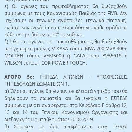
ε) Οι αγώνες του πρωταθλήματος θα διεξαχθούν
σύμφωνα με τους Κανονισμούς Παιδιάς της FIVB. Δεν
ισχύσουν οι τεχνικές ανάπαυλες (τεχνικά timeout),
ενώ τα κανονικά timeout είναι δύο για κάθε ομάδα σε
κάθε σετ με διάρκεια 30’’ το καθένα.
ζ) Όλοι οι αγώνες του πρωταθλήματος θα διεξαχθούν
με έγχρωμες μπάλες ΜIKASA τύπου MVΑ 200,MVΑ 300ή
MOLTEN τύπου V5M5000 ή GALAτύπου BV5591S ή
WILSON τύπου I-COR POWER TOUCH.
ΑΡΘΡΟ 5ο:
ΓΗΠΕΔΑ ΑΓΩΝΩΝ - ΥΠΟΧΡΕΩΣΕΙΣ
ΓΗΠΕΔΟΥΧΩΝ ΣΩΜΑΤΕΙΩΝ 1.
α) Όλοι οι αγώνες θα γίνουν σε κλειστά γήπεδα που θα
δηλώσουν τα σωματεία και θα εγκρίνει η ΕΣΠΕΔΕ
σύμφωνα με ότι αναφέρεται στο Κεφάλαιο Γ άρθρα 12,
13 και 14 του Γενικού Κανονισμού Οργάνωσης και
Διεξαγωγής Πρωταθλημάτων 2018-2019.
β) Σύμφωνα με όσα αναφέρονται στον Γενικό