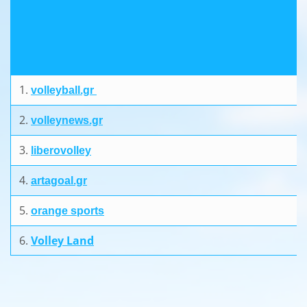
1.
volleyball.gr
2.
volleynews.gr
3.
liberovolley
4.
artagoal.gr
5.
orange sports
6.
Volley Land