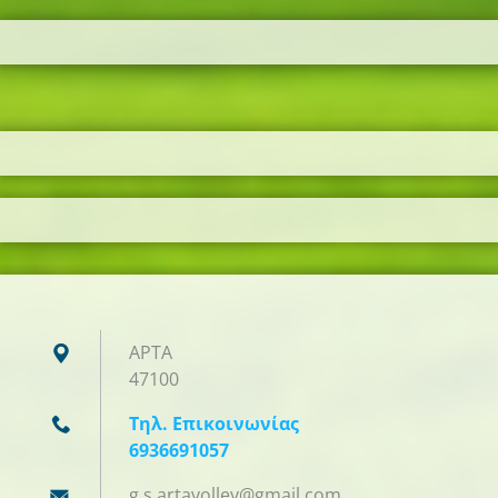
ΑΡΤΑ
47100
Τηλ. Επικοινωνίας
6936691057
g.s.arta
volley@g
mail.com