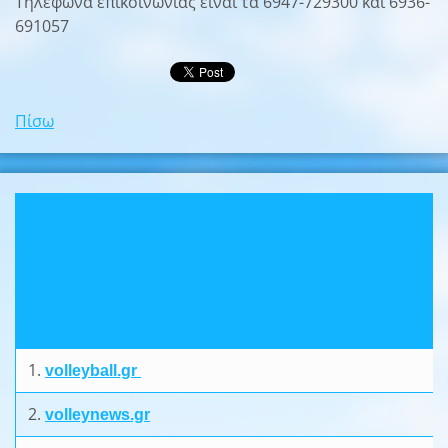
Τηλέφωνα επικοινωνίας είναι τα 6947-729300 και 6936-
691057
Πίσω
1.
volleyball.gr
2.
volleynews.gr