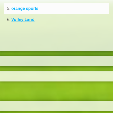
5.
orange sports
6.
Volley Land