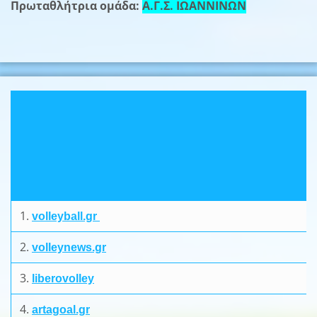
Πρωταθλήτρια ομάδα:
Α.Γ.Σ. ΙΩΑΝΝΙΝΩΝ
1.
volleyball.gr
2.
volleynews.gr
3.
liberovolley
4.
artagoal.gr