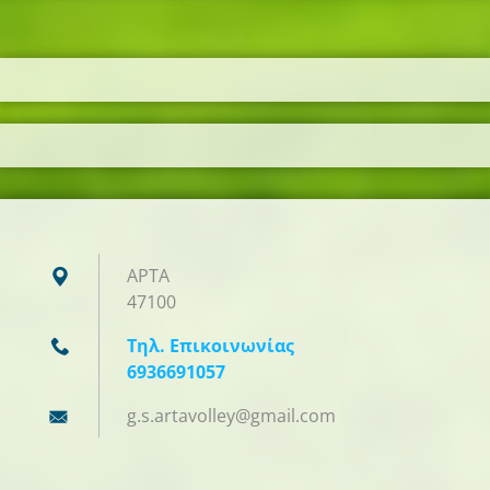
ΑΡΤΑ
47100
Τηλ. Επικοινωνίας
6936691057
g.s.arta
volley@g
mail.com