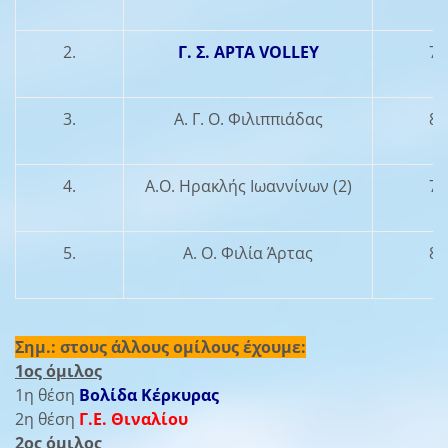
2.
Γ. Σ. ΑΡΤΑ VOLLEY
7
3.
Α. Γ. Ο. Φιλιππιάδας
8
4.
Α.Ο. Ηρακλής Ιωαννίνων (2)
7
5.
Α. Ο. Φιλία Άρτας
8
Σημ.: στους άλλους ομίλους έχουμε:
1ος όμιλος
1η θέση
Βολίδα Κέρκυρας
2η θέση
Γ.Ε. Θιναλίου
2ος όμιλος