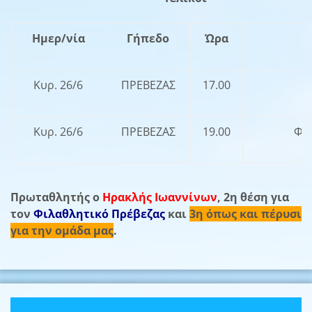
Ημερ/νία
Γήπεδο
Ώρα
Κυρ. 26/6
ΠΡΕΒΕΖΑΣ
17.00
Κυρ. 26/6
ΠΡΕΒΕΖΑΣ
19.00
ΦΙ
Πρωταθλητής ο
Ηρακλής Ιωαννίνων
, 2η θέση για
τον
Φιλαθλητικό Πρέβεζας
και
3η όπως και πέρυσι
για την ομάδα μας
.