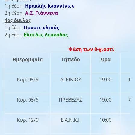
1η θέση
Ηρακλής Ιωαννίνων
2η θέση
Α.Σ. Γιάννενα
4ος όμιλος
1η θέση
Παναιτωλικός
2η θέση
Ελπίδες Λευκάδας
Φάση των 8-χιαστί
Ημερομηνία
Γήπεδο
Ώρα
Κυρ. 05/6
ΑΓΡΙΝΙΟΥ
19:00
ΠΑ
Κυρ. 05/6
ΠΡΕΒΕΖΑΣ
19:00
ΦΙ
Κυρ. 12/6
Ε.Α.Ν.Κ.Ι.
10:00