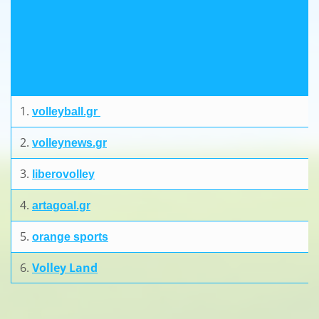
1.
volleyball.gr
2.
volleynews.gr
3.
liberovolley
4.
artagoal.gr
5.
orange sports
6.
Volley Land