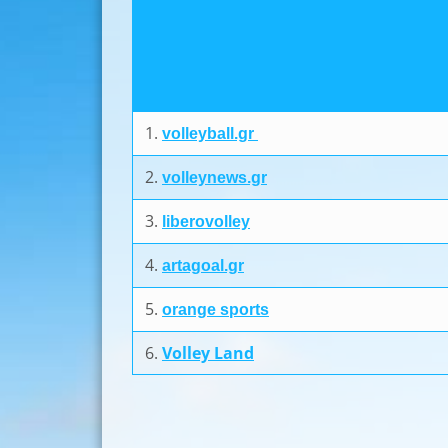
1.
volleyball.gr
2.
volleynews.gr
3.
liberovolley
4.
artagoal.gr
5.
orange sports
6.
Volley Land