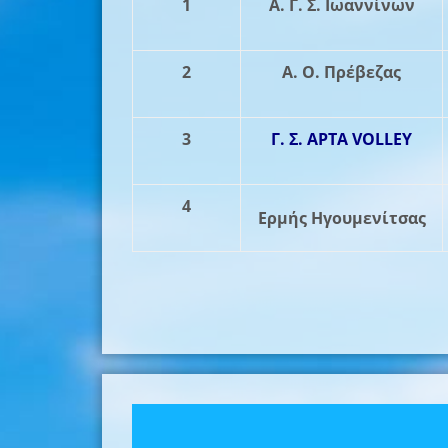
1
Α. Γ. Σ. Ιωαννίνων
2
A. Ο. Πρέβεζας
3
Γ. Σ. ΑΡΤΑ VOLLEY
4
Ερμής Ηγουμενίτσας