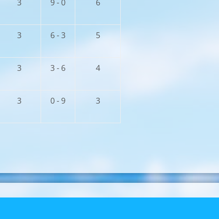
3
9 - 0
6
3
6 - 3
5
3
3 - 6
4
3
0 - 9
3