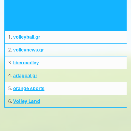
1.
volleyball.gr
2.
volleynews.gr
3.
liberovolley
4.
artagoal.gr
5.
orange sports
6.
Volley Land