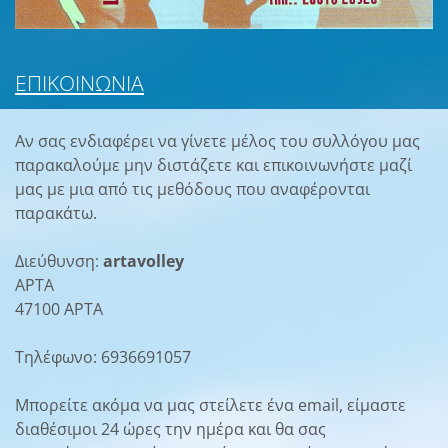
ΕΠΙΚΟΙΝΩΝΊΑ
Αν σας ενδιαφέρει να γίνετε μέλος του συλλόγου μας
παρακαλούμε μην διστάζετε και επικοινωνήστε μαζί
μας με μια από τις μεθόδους που αναφέρονται
παρακάτω.
Διεύθυνση:
artavolley
ΑΡΤΑ
47100 ΑΡΤΑ
Τηλέφωνο: 6936691057
Μπορείτε ακόμα να μας στείλετε ένα email, είμαστε
διαθέσιμοι 24 ώρες την ημέρα και θα σας