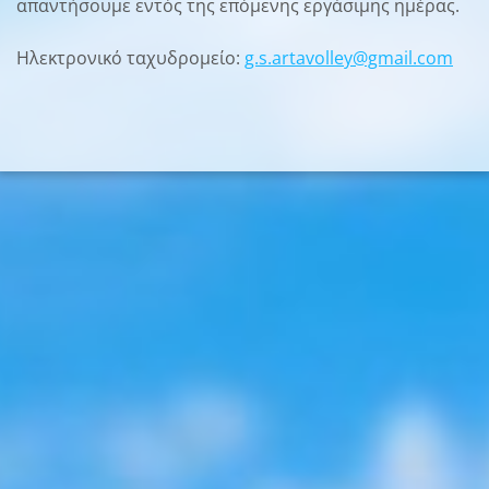
απαντήσουμε εντός της επόμενης εργάσιμης ημέρας.
Ηλεκτρονικό ταχυδρομείο:
g.s.artavolley@gmail.com